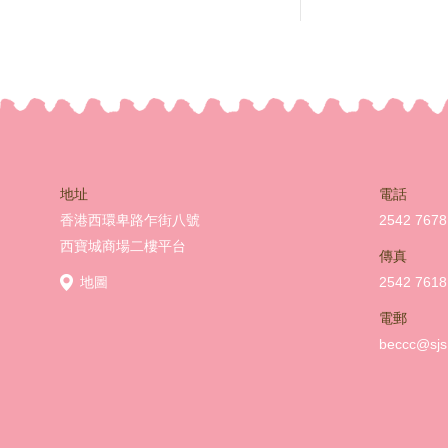
地址
電話
香港西環卑路乍街八號
2542 7678
西寶城商場二樓平台
傳真
地圖
2542 7618
電郵
beccc@sjs