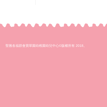
聖雅各福群會寶翠園幼稚園幼兒中心©版權所有 2018。