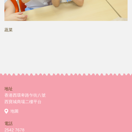
蔬菜
地址
香港西環卑路乍街八號
西寶城商場二樓平台
地圖
電話
2542 7678