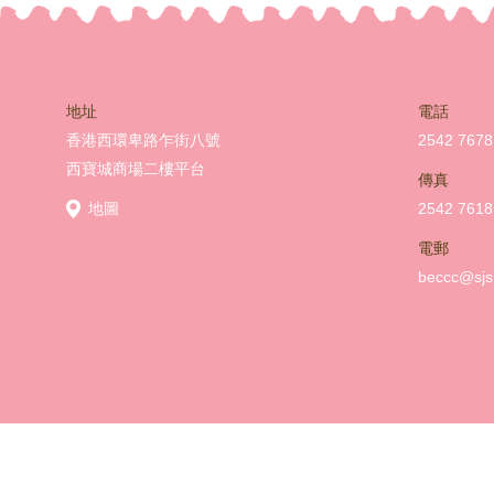
地址
電話
香港西環卑路乍街八號
2542 7678
西寶城商場二樓平台
傳真
地圖
2542 7618
電郵
beccc@sjs