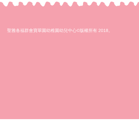
聖雅各福群會寶翠園幼稚園幼兒中心©版權所有 2018。