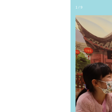
2
/
9