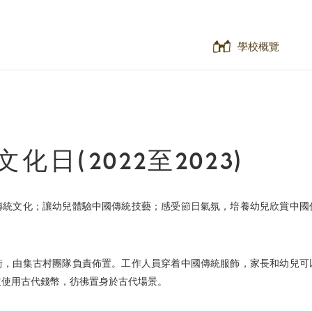
學校概覽
化日(2022至2023)
傳統文化；讓幼兒體驗中國傳統技藝；感受節日氣氛，培養幼兒欣賞中國
街，由集古村團隊負責佈置。工作人員穿着中國傳統服飾，家長和幼兒可
並使用古代錢幣，彷彿置身於古代場景。