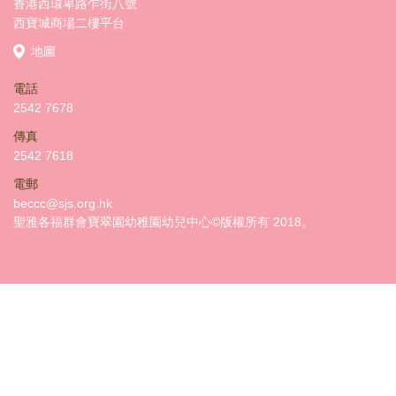
香港西環卑路乍街八號
西寶城商場二樓平台
地圖
電話
2542 7678
傳真
2542 7618
電郵
beccc@sjs.org.hk
聖雅各福群會寶翠園幼稚園幼兒中心©版權所有 2018。